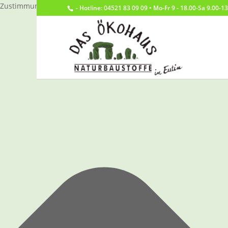
Zustimmung verwalten
- Hotline: 04521 83 09 09 • Mo-Fr 9 - 18.00-Sa 9.00-1